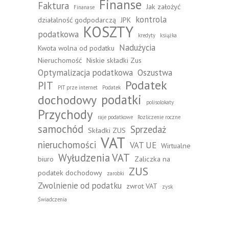
Finanse
Faktura
Jak założyć
Finanase
kontrola
działalność godpodarczą
JPK
KOSZTY
podatkowa
kredyty
książka
Nadużycia
Kwota wolna od podatku
Nieruchomość
Niskie składki Zus
Optymalizacja podatkowa
Oszustwa
Podatek
PIT
PIT prze internet
Podatek
podatki
dochodowy
polisolokaty
Przychody
raje podatkowe
Rozliczenie roczne
samochód
Sprzedaż
Składki ZUS
VAT
nieruchomości
VAT UE
Wirtualne
Wyłudzenia VAT
biuro
Zaliczka na
ZUS
podatek dochodowy
zarobki
Zwolnienie od podatku
zwrot VAT
zysk
Świadczenia