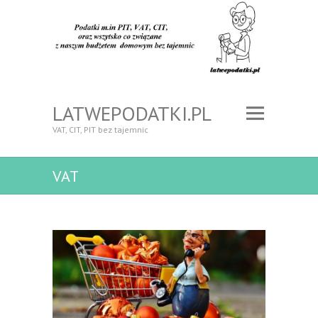
LATWEPODATKI.PL
VAT, CIT, PIT bez tajemnic
VAT