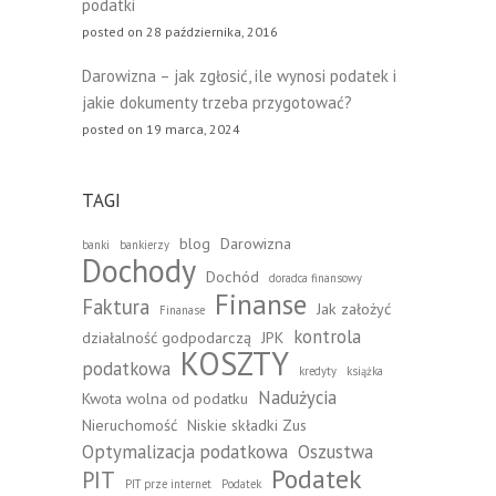
podatki
posted on 28 października, 2016
Darowizna – jak zgłosić, ile wynosi podatek i
jakie dokumenty trzeba przygotować?
posted on 19 marca, 2024
TAGI
blog
Darowizna
banki
bankierzy
Dochody
Dochód
doradca finansowy
Finanse
Faktura
Jak założyć
Finanase
kontrola
działalność godpodarczą
JPK
KOSZTY
podatkowa
kredyty
książka
Nadużycia
Kwota wolna od podatku
Nieruchomość
Niskie składki Zus
Optymalizacja podatkowa
Oszustwa
Podatek
PIT
PIT prze internet
Podatek