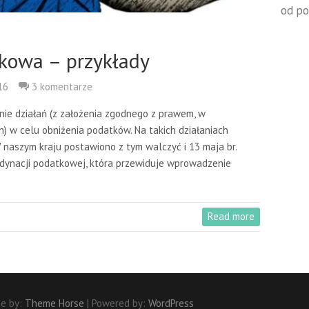
od po
kowa – przykłady
16
3 komentarze
e działań (z założenia zgodnego z prawem, w
 w celu obniżenia podatków. Na takich działaniach
 naszym kraju postawiono z tym walczyć i 13 maja br.
Ordynacji podatkowej, która przewiduje wprowadzenie
Read more
e by:
Theme Horse
| Powered by:
WordPress