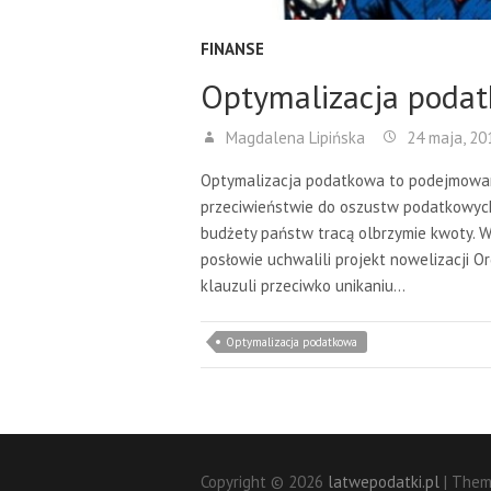
FINANSE
Optymalizacja podat
Magdalena Lipińska
24 maja, 20
Optymalizacja podatkowa to podejmowani
przeciwieństwie do oszustw podatkowych)
budżety państw tracą olbrzymie kwoty. W
posłowie uchwalili projekt nowelizacji 
klauzuli przeciwko unikaniu…
Optymalizacja podatkowa
Copyright © 2026
latwepodatki.pl
| Them