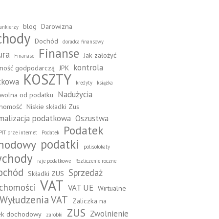
blog
Darowizna
ankierzy
chody
Dochód
doradca finansowy
Finanse
ura
Jak założyć
Finanase
kontrola
lność godpodarczą
JPK
KOSZTY
tkowa
kredyty
książka
Nadużycia
wolna od podatku
chomość
Niskie składki Zus
alizacja podatkowa
Oszustwa
Podatek
PIT prze internet
Podatek
podatki
hodowy
polisolokaty
ychody
raje podatkowe
Rozliczenie roczne
ochód
Sprzedaż
Składki ZUS
VAT
uchomości
VAT UE
Wirtualne
Wyłudzenia VAT
Zaliczka na
ZUS
Zwolnienie
ek dochodowy
zarobki