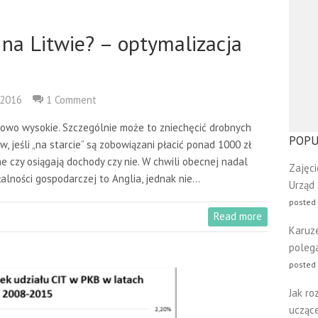
 na Litwie? – optymalizacja
 2016
1 Comment
kowo wysokie. Szczególnie może to zniechęcić drobnych
POPU
 jeśli „na starcie” są zobowiązani płacić ponad 1000 zł
 czy osiągają dochody czy nie. W chwili obecnej nadal
Zajęci
ałalności gospodarczej to Anglia, jednak nie…
Urząd
posted
Read more
Karuz
poleg
posted 
Jak ro
uczące