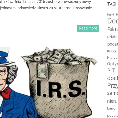
tników. Dnia 15 lipca 2016 został wprowadzony nowy
TAGI
cę jednostek odpowiedzialnych za skuteczne stosowanie
banki
b
Do
Read more
Fakt
działa
poda
Kwota 
Nieru
Optym
PIT
doc
Prz
sam
nier
biuro
podat