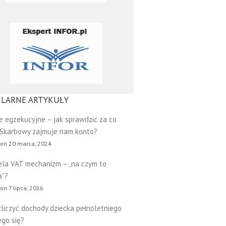
LARNE ARTYKUŁY
e egzekucyjne – jak sprawdzić za co
 Skarbowy zajmuje nam konto?
 on 20 marca, 2024
ela VAT mechanizm – „na czym to
a”?
on 7 lipca, 2016
zliczyć dochody dziecka pełnoletniego
go się?