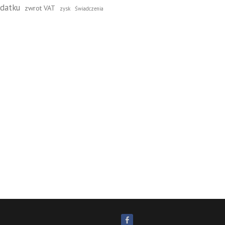
datku
zwrot VAT
zysk
Świadczenia