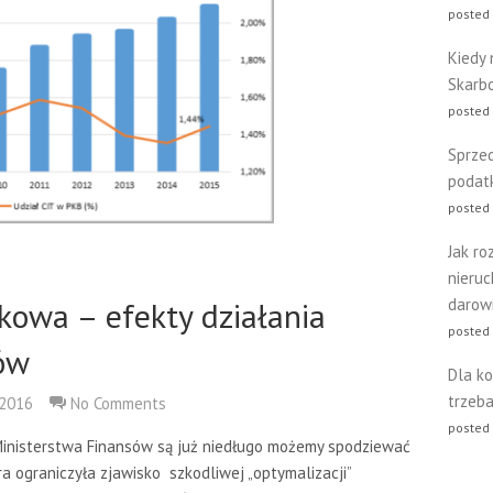
posted
Kiedy 
Skarb
posted
Sprze
podat
posted 
Jak ro
nieru
kowa – efekty działania
darow
posted
ów
Dla ko
trzeba
 2016
No Comments
posted
Ministerstwa Finansów są już niedługo możemy spodziewać
ra ograniczyła zjawisko szkodliwej „optymalizacji”