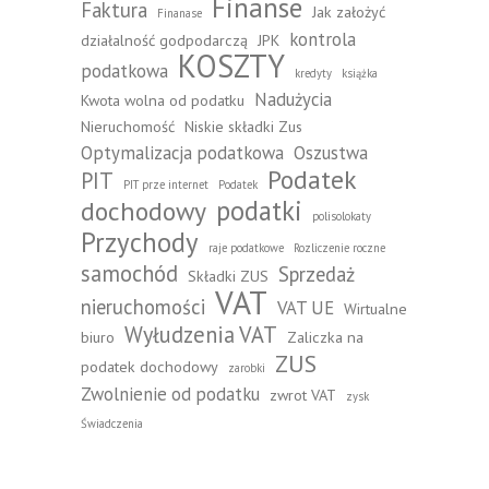
Finanse
Faktura
Jak założyć
Finanase
kontrola
działalność godpodarczą
JPK
KOSZTY
podatkowa
kredyty
książka
Nadużycia
Kwota wolna od podatku
Nieruchomość
Niskie składki Zus
Optymalizacja podatkowa
Oszustwa
Podatek
PIT
PIT prze internet
Podatek
podatki
dochodowy
polisolokaty
Przychody
raje podatkowe
Rozliczenie roczne
samochód
Sprzedaż
Składki ZUS
VAT
nieruchomości
VAT UE
Wirtualne
Wyłudzenia VAT
biuro
Zaliczka na
ZUS
podatek dochodowy
zarobki
Zwolnienie od podatku
zwrot VAT
zysk
Świadczenia