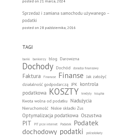
posted on 21 marca, 2024
Sprzedaż i zamiana samochodu używanego –
podatki
posted on 28 października, 2016
TAGI
blog
Darowizna
banki
bankierzy
Dochody
Dochód
doradca finansowy
Finanse
Faktura
Jak założyć
Finanase
kontrola
działalność godpodarczą
JPK
KOSZTY
podatkowa
kredyty
książka
Nadużycia
Kwota wolna od podatku
Nieruchomość
Niskie składki Zus
Optymalizacja podatkowa
Oszustwa
Podatek
PIT
PIT prze internet
Podatek
podatki
dochodowy
polisolokaty