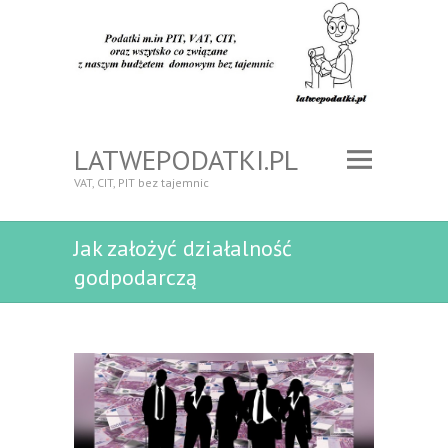
LATWEPODATKI.PL
VAT, CIT, PIT bez tajemnic
Jak założyć działalność
godpodarczą