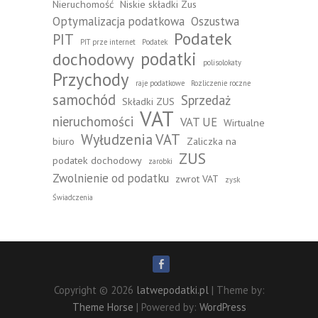
Nieruchomość
Niskie składki Zus
Optymalizacja podatkowa
Oszustwa
Podatek
PIT
PIT prze internet
Podatek
podatki
dochodowy
polisolokaty
Przychody
raje podatkowe
Rozliczenie roczne
samochód
Sprzedaż
Składki ZUS
VAT
nieruchomości
VAT UE
Wirtualne
Wyłudzenia VAT
biuro
Zaliczka na
ZUS
podatek dochodowy
zarobki
Zwolnienie od podatku
zwrot VAT
zysk
Świadczenia
Copyright © 2026
latwepodatki.pl
| Theme by:
Theme Horse
| Powered by:
WordPress