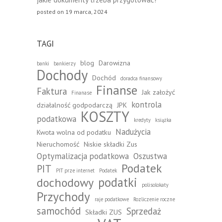
posted on 19 marca, 2024
TAGI
blog
Darowizna
banki
bankierzy
Dochody
Dochód
doradca finansowy
Finanse
Faktura
Jak założyć
Finanase
kontrola
działalność godpodarczą
JPK
KOSZTY
podatkowa
kredyty
książka
Nadużycia
Kwota wolna od podatku
Nieruchomość
Niskie składki Zus
Optymalizacja podatkowa
Oszustwa
Podatek
PIT
PIT prze internet
Podatek
podatki
dochodowy
polisolokaty
Przychody
raje podatkowe
Rozliczenie roczne
samochód
Sprzedaż
Składki ZUS