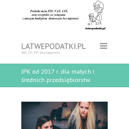
LATWEPODATKI.PL
VAT, CIT, PIT bez tajemnic
JPK od 2017 r. dla małych i
średnich przedsiębiorstw