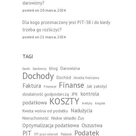
darowizny?
posted on 20 marca, 2024
Dla kogo przeznaczony jest PIT-38 i do kiedy
trzeba go rozliczyć?
posted on 21 marca, 2024
TAGI
blog
Darowizna
banki
bankierzy
Dochody
Dochód
doradca finansowy
Finanse
Faktura
Jak założyć
Finanase
kontrola
działalność godpodarczą
JPK
KOSZTY
podatkowa
kredyty
książka
Nadużycia
Kwota wolna od podatku
Nieruchomość
Niskie składki Zus
Optymalizacja podatkowa
Oszustwa
Podatek
PIT
PIT prze internet
Podatek