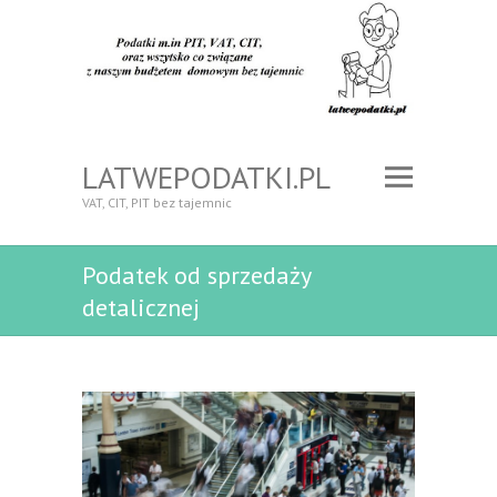
LATWEPODATKI.PL
VAT, CIT, PIT bez tajemnic
Podatek od sprzedaży
detalicznej