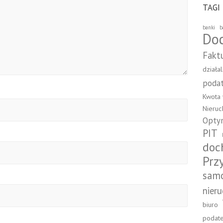
TAGI
banki
b
Do
Fakt
działa
poda
Kwota 
Nieru
Optym
PIT
doc
Prz
sam
nier
biuro
podat