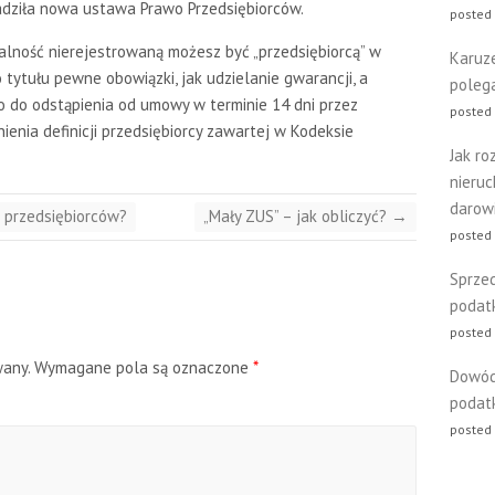
adziła nowa ustawa Prawo Przedsiębiorców.
posted
ałalność nierejestrowaną możesz być „przedsiębiorcą” w
Karuz
 tytułu pewne obowiązki, jak udzielanie gwarancji, a
poleg
 do odstąpienia od umowy w terminie 14 dni przez
posted 
ienia definicji przedsiębiorcy zawartej w Kodeksie
Jak ro
nieru
darow
a przedsiębiorców?
„Mały ZUS” – jak obliczyć?
→
posted
Sprze
podat
posted 
wany.
Wymagane pola są oznaczone
*
Dowód
podat
posted 