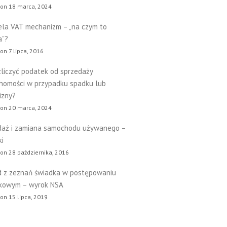
 on 18 marca, 2024
ela VAT mechanizm – „na czym to
a”?
on 7 lipca, 2016
zliczyć podatek od sprzedaży
chomości w przypadku spadku lub
izny?
 on 20 marca, 2024
daż i zamiana samochodu używanego –
ki
on 28 października, 2016
 z zeznań świadka w postępowaniu
kowym – wyrok NSA
on 15 lipca, 2019