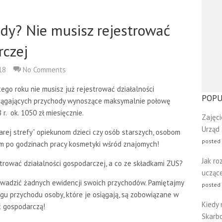
dy? Nie musisz rejestrować
rczej
18
No Comments
go roku nie musisz już rejestrować działalności
POPU
siągających przychody wynoszące maksymalnie połowę
r. ok. 1050 zł miesięcznie.
Zajęci
Urząd
arej strefy” opiekunom dzieci czy osób starszych, osobom
posted
ym po godzinach pracy kosmetyki wśród znajomych!
Jak ro
trować działalności gospodarczej, a co ze składkami ZUS?
uczące
rowadzić żadnych ewidencji swoich przychodów. Pamiętajmy
posted
u przychodu osoby, które je osiągają, są zobowiązane w
Kiedy 
ć gospodarczą!
Skarb