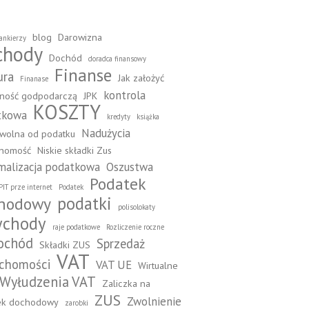
blog
Darowizna
ankierzy
chody
Dochód
doradca finansowy
Finanse
ura
Jak założyć
Finanase
kontrola
lność godpodarczą
JPK
KOSZTY
tkowa
kredyty
książka
Nadużycia
wolna od podatku
chomość
Niskie składki Zus
alizacja podatkowa
Oszustwa
Podatek
PIT prze internet
Podatek
podatki
hodowy
polisolokaty
ychody
raje podatkowe
Rozliczenie roczne
ochód
Sprzedaż
Składki ZUS
VAT
uchomości
VAT UE
Wirtualne
Wyłudzenia VAT
Zaliczka na
ZUS
Zwolnienie
ek dochodowy
zarobki