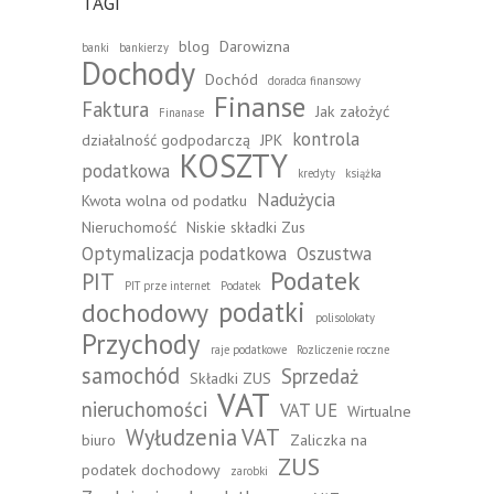
TAGI
blog
Darowizna
banki
bankierzy
Dochody
Dochód
doradca finansowy
Finanse
Faktura
Jak założyć
Finanase
kontrola
działalność godpodarczą
JPK
KOSZTY
podatkowa
kredyty
książka
Nadużycia
Kwota wolna od podatku
Nieruchomość
Niskie składki Zus
Optymalizacja podatkowa
Oszustwa
Podatek
PIT
PIT prze internet
Podatek
podatki
dochodowy
polisolokaty
Przychody
raje podatkowe
Rozliczenie roczne
samochód
Sprzedaż
Składki ZUS
VAT
nieruchomości
VAT UE
Wirtualne
Wyłudzenia VAT
biuro
Zaliczka na
ZUS
podatek dochodowy
zarobki