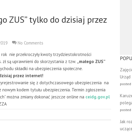
o ZUS” tylko do dzisiaj przez
2019
No Comments
 rok nie przekroczyły kwoty trzydziestokrotności
POPU
 zł są uprawnieni do skorzystania z tzw.
„małego ZUS”
rzychodu składki na ubezpieczenia społeczne.
Zajęci
zisiaj przez internet!
Urząd
 wyrejestrowanie się z dotychczasowego ubezpieczenia na
posted
z nowym kodem tytułu ubezpieczenia. Termin zgłoszenia
Karuz
lskich” można zmiany dokonać jeszcze online na
ceidg.gov.pl
poleg
 ZZA
posted 
Jak ro
uczące