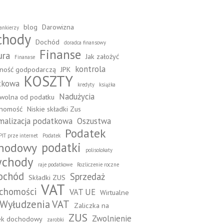
blog
Darowizna
ankierzy
chody
Dochód
doradca finansowy
Finanse
ura
Jak założyć
Finanase
kontrola
lność godpodarczą
JPK
KOSZTY
tkowa
kredyty
książka
Nadużycia
wolna od podatku
chomość
Niskie składki Zus
alizacja podatkowa
Oszustwa
Podatek
PIT prze internet
Podatek
podatki
hodowy
polisolokaty
ychody
raje podatkowe
Rozliczenie roczne
ochód
Sprzedaż
Składki ZUS
VAT
uchomości
VAT UE
Wirtualne
Wyłudzenia VAT
Zaliczka na
ZUS
Zwolnienie
ek dochodowy
zarobki