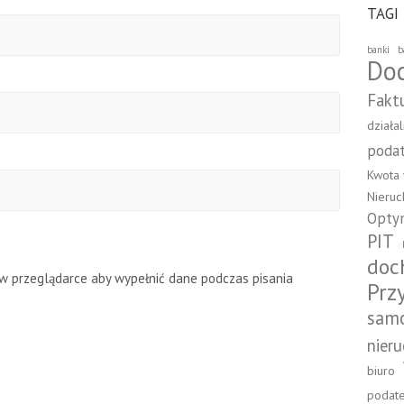
TAGI
banki
b
Do
Fakt
działa
poda
Kwota 
Nieru
Optym
PIT
doc
ę w przeglądarce aby wypełnić dane podczas pisania
Prz
sam
nier
biuro
podat