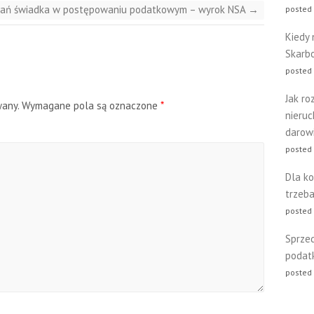
ań świadka w postępowaniu podatkowym – wyrok NSA
→
posted
Kiedy 
Skarb
posted
Jak ro
wany.
Wymagane pola są oznaczone
*
nieru
darow
posted
Dla ko
trzeba
posted
Sprze
podat
posted 