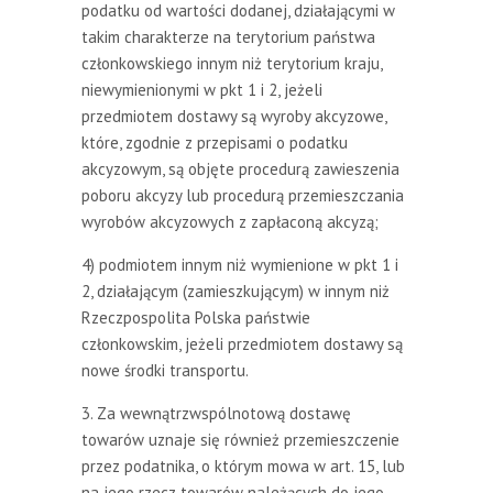
podatku od wartości dodanej, działającymi w
takim charakterze na terytorium państwa
członkowskiego innym niż terytorium kraju,
niewymienionymi w pkt 1 i 2, jeżeli
przedmiotem dostawy są wyroby akcyzowe,
które, zgodnie z przepisami o podatku
akcyzowym, są objęte procedurą zawieszenia
poboru akcyzy lub procedurą przemieszczania
wyrobów akcyzowych z zapłaconą akcyzą;
4) podmiotem innym niż wymienione w pkt 1 i
2, działającym (zamieszkującym) w innym niż
Rzeczpospolita Polska państwie
członkowskim, jeżeli przedmiotem dostawy są
nowe środki transportu.
3. Za wewnątrzwspólnotową dostawę
towarów uznaje się również przemieszczenie
przez podatnika, o którym mowa w art. 15, lub
na jego rzecz towarów należących do jego