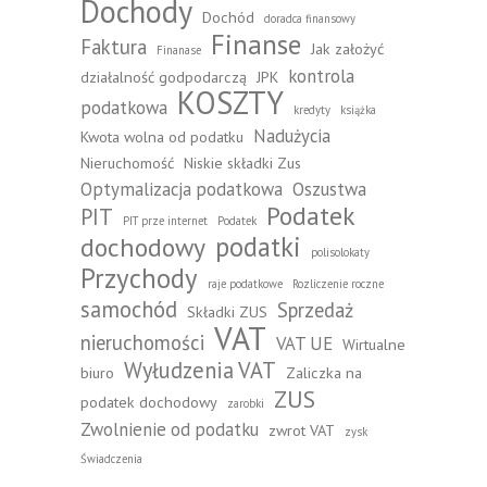
Dochody
Dochód
doradca finansowy
Finanse
Faktura
Jak założyć
Finanase
kontrola
działalność godpodarczą
JPK
KOSZTY
podatkowa
kredyty
książka
Nadużycia
Kwota wolna od podatku
Nieruchomość
Niskie składki Zus
Optymalizacja podatkowa
Oszustwa
Podatek
PIT
PIT prze internet
Podatek
podatki
dochodowy
polisolokaty
Przychody
raje podatkowe
Rozliczenie roczne
samochód
Sprzedaż
Składki ZUS
VAT
nieruchomości
VAT UE
Wirtualne
Wyłudzenia VAT
biuro
Zaliczka na
ZUS
podatek dochodowy
zarobki
Zwolnienie od podatku
zwrot VAT
zysk
Świadczenia