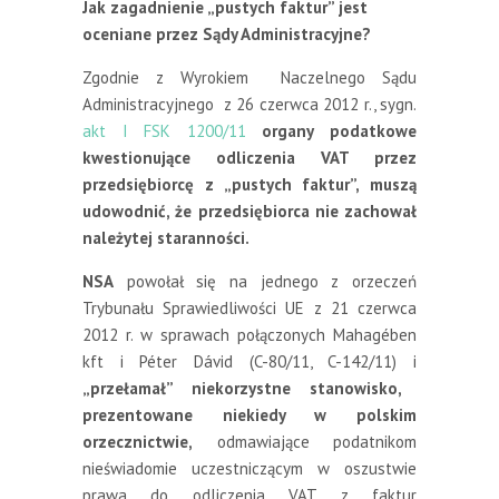
Jak zagadnienie „pustych faktur” jest
oceniane przez Sądy Administracyjne?
Zgodnie z Wyrokiem Naczelnego Sądu
Administracyjnego z 26 czerwca 2012 r., sygn.
akt I FSK 1200/11
organy podatkowe
kwestionujące odliczenia VAT przez
przedsiębiorcę z „pustych faktur”, muszą
udowodnić, że przedsiębiorca nie zachował
należytej staranności.
NSA
powołał się na jednego z orzeczeń
Trybunału Sprawiedliwości UE z 21 czerwca
2012 r. w sprawach połączonych Mahagében
kft i Péter Dávid (C-80/11, C-142/11) i
„przełamał” niekorzystne stanowisko,
prezentowane niekiedy w polskim
orzecznictwie,
odmawiające podatnikom
nieświadomie uczestniczącym w oszustwie
prawa do odliczenia VAT z faktur