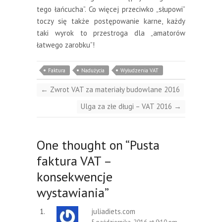
tego łańcucha”. Co więcej przeciwko „słupowi”
toczy się także postępowanie karne, każdy
taki wyrok to przestroga dla „amatorów
łatwego zarobku”!
Faktura
Nadużycia
Wyłudzenia VAT
←
Zwrot VAT za materiały budowlane 2016
Ulga za złe długi – VAT 2016
→
One thought on “
Pusta
faktura VAT –
konsekwencje
wystawiania
”
juliadiets.com