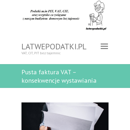
LATWEPODATKI.PL
VAT, CIT, PIT bez tajemnic
Pusta faktura VAT –
konsekwencje wystawiania