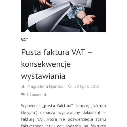
VAT
Pusta faktura VAT –
konsekwencje
wystawiania
Magdalena Lipińska
29 lipca, 2016
1 Comment
Wyrażenie
„pusta faktura”
(inaczej „faktura
fikcyjna”) oznacza wystawiony dokument –
fakturę VAT, która nie odzwierciedla stanu
faktycznego, czyli gdy podatnik na fakturze