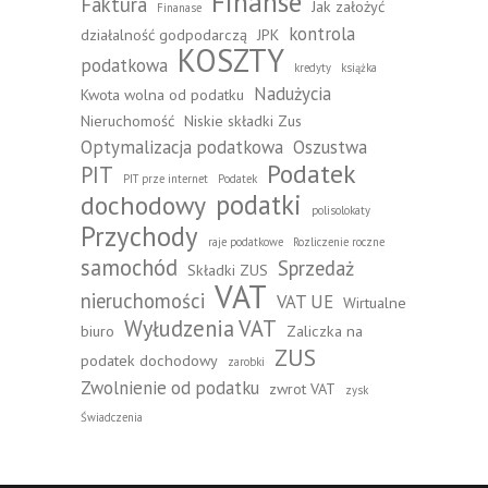
Finanse
Faktura
Jak założyć
Finanase
kontrola
działalność godpodarczą
JPK
KOSZTY
podatkowa
kredyty
książka
Nadużycia
Kwota wolna od podatku
Nieruchomość
Niskie składki Zus
Optymalizacja podatkowa
Oszustwa
Podatek
PIT
PIT prze internet
Podatek
podatki
dochodowy
polisolokaty
Przychody
raje podatkowe
Rozliczenie roczne
samochód
Sprzedaż
Składki ZUS
VAT
nieruchomości
VAT UE
Wirtualne
Wyłudzenia VAT
biuro
Zaliczka na
ZUS
podatek dochodowy
zarobki
Zwolnienie od podatku
zwrot VAT
zysk
Świadczenia